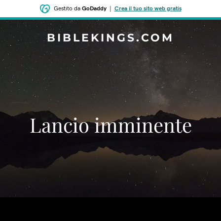
Gestito da
GoDaddy
|
Crea il tuo sito web gratis
BIBLEKINGS.COM
‌Lancio imminente